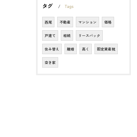
タグ
Tags
西尾
不動産
マンション
価格
戸建て
相続
リースバック
住み替え
離婚
高く
固定資産税
空き家