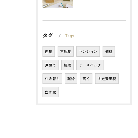
タグ
Tags
西尾
不動産
マンション
価格
戸建て
相続
リースバック
住み替え
離婚
高く
固定資産税
空き家