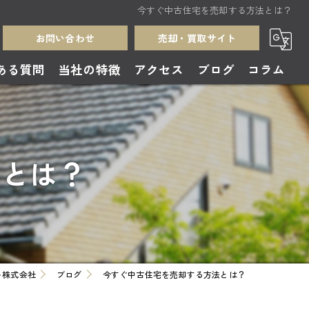
今すぐ中古住宅を売却する方法とは？
お問い合わせ
売却・買取サイト
ある質問
当社の特徴
アクセス
ブログ
コラム
売却
買取
法とは？
中古住宅
無料査定
土地
ト株式会社
ブログ
今すぐ中古住宅を売却する方法とは？