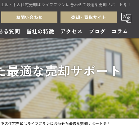
土地・中古住宅売却はライフプランに合わせて最適な売却サポートを！
お問い合わせ
売却・買取サイト
ある質問
当社の特徴
アクセス
ブログ
コラム
売却
た最適な売却サポート
買取
中古住宅
無料査定
土地
・中古住宅売却はライフプランに合わせた最適な売却サポートを！