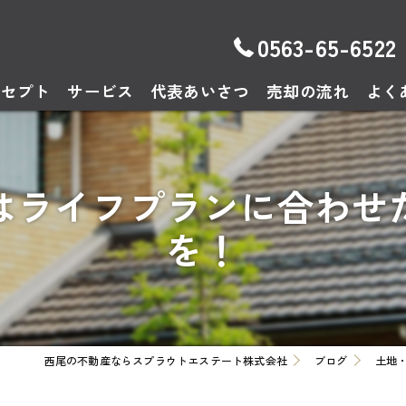
0563-65-6522
ンセプト
サービス
代表あいさつ
売却の流れ
よく
はライフプランに合わせ
を！
西尾の不動産ならスプラウトエステート株式会社
ブログ
土地