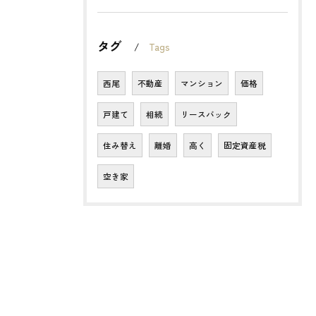
タグ
Tags
西尾
不動産
マンション
価格
戸建て
相続
リースバック
住み替え
離婚
高く
固定資産税
空き家