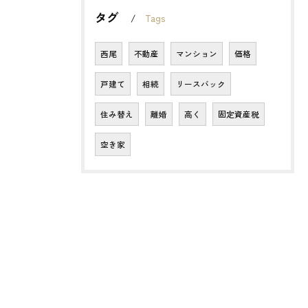
タグ
Tags
西尾
不動産
マンション
価格
戸建て
相続
リースバック
住み替え
離婚
高く
固定資産税
空き家