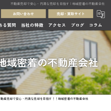
不動産売却で安心・円満な売却を目指す | 地域密着の不動産会社
お問い合わせ
売却・買取サイト
ある質問
当社の特徴
アクセス
ブログ
コラム
売却
買取
地域密着の不動産会社
中古住宅
無料査定
土地
不動産売却で安心・円満な売却を目指す！！地域密着の不動産会社