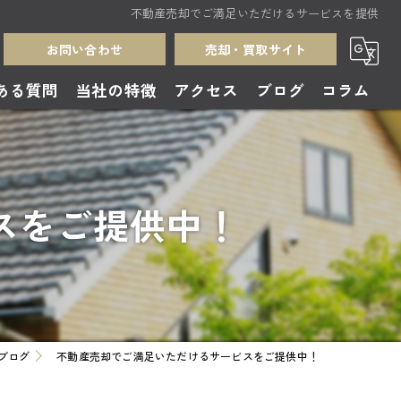
不動産売却でご満足いただけるサービスを提供
お問い合わせ
売却・買取サイト
ある質問
当社の特徴
アクセス
ブログ
コラム
売却
買取
スをご提供中！
中古住宅
無料査定
土地
ブログ
不動産売却でご満足いただけるサービスをご提供中！