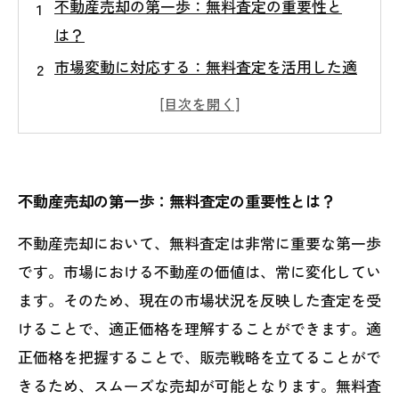
不動産売却の第一歩：無料査定の重要性と
は？
市場変動に対応する：無料査定を活用した適
正価格の把握
無料査定で知る物件の強みと弱み：効果的な
販売戦略の立案
初めての売却者必見！無理のない情報収集の
不動産売却の第一歩：無料査定の重要性とは？
方法
不動産売却において、無料査定は非常に重要な第一歩
無料査定を利用することのメリットとその影
です。市場における不動産の価値は、常に変化してい
響
ます。そのため、現在の市場状況を反映した査定を受
成功する不動産売却のカギ：無料査定を実践
けることで、適正価格を理解することができます。適
する理由
正価格を把握することで、販売戦略を立てることがで
無料査定から見えてくる！理想的な売却タイ
きるため、スムーズな売却が可能となります。無料査
ミングの見極め方