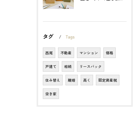
タグ
Tags
西尾
不動産
マンション
価格
戸建て
相続
リースバック
住み替え
離婚
高く
固定資産税
空き家