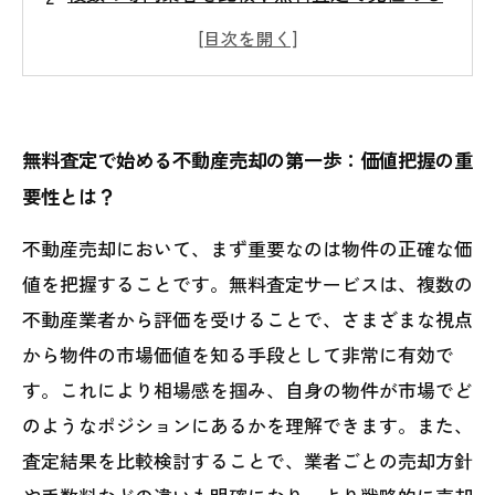
最適な売却価格の見つけ方
市場動向と物件特徴を踏まえた戦略的売却プ
ランの立て方
無料査定活用の注意点：リスクを抑えて納得
無料査定で始める不動産売却の第一歩：価値把握の重
のいく売却を実現する秘訣
要性とは？
最新情報とテクニックを駆使した無料査定活
不動産売却において、まず重要なのは物件の正確な価
用術で成功の道を拓く
値を把握することです。無料査定サービスは、複数の
無料査定を活用した不動産売却の効果的なポ
不動産業者から評価を受けることで、さまざまな視点
イントまとめ
から物件の市場価値を知る手段として非常に有効で
戦略的アプローチで最大の成果を目指す不動
す。これにより相場感を掴み、自身の物件が市場でど
産売却ガイド
のようなポジションにあるかを理解できます。また、
査定結果を比較検討することで、業者ごとの売却方針