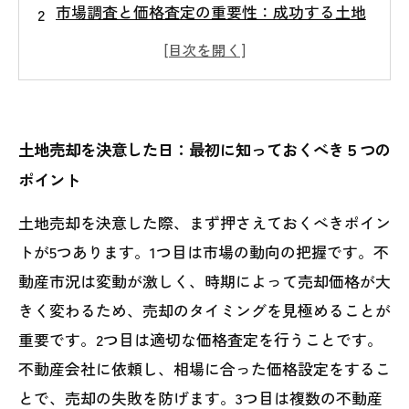
市場調査と価格査定の重要性：成功する土地
売却の中盤戦略とは
契約トラブルを避けるための注意点と交渉術
の実践例
専門家と連携して進める土地売却：リスクを
土地売却を決意した日：最初に知っておくべき５つの
最小限に抑える方法
ポイント
納得のいく売却完了へ！失敗しないための総
土地売却を決意した際、まず押さえておくべきポイン
まとめと今後の展望
トが5つあります。1つ目は市場の動向の把握です。不
初心者でも安心！土地売却で押さえるべき基
動産市況は変動が激しく、時期によって売却価格が大
本知識と戦略
きく変わるため、売却のタイミングを見極めることが
経験者必見！成功した土地売却に学ぶ実践的
重要です。2つ目は適切な価格査定を行うことです。
ノウハウ
不動産会社に依頼し、相場に合った価格設定をするこ
とで、売却の失敗を防げます。3つ目は複数の不動産