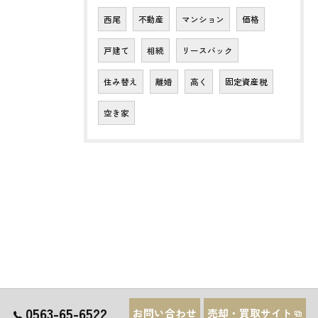
西尾
不動産
マンション
価格
戸建て
相続
リースバック
住み替え
離婚
高く
固定資産税
空き家
0563-65-6522
お問い合わせ
売却・買取サイト