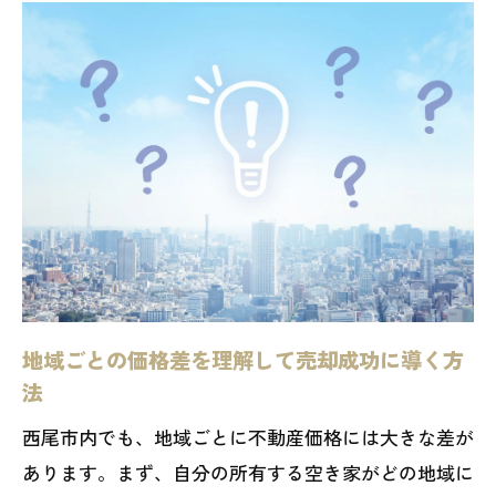
必要書類
売却に必要な書類一覧
売却前に確認すべき法的手続き
登記の変更とその手順
境界線の確認とトラブル回避策
売却契約書の作成と注意点
法的トラブルを未然に防ぐためのポイン
ト
西尾市の空き家売却で知っておくべき税金対
地域ごとの価格差を理解して売却成功に導く方
策のポイント
法
売却にかかる税金の種類とその対策
西尾市内でも、地域ごとに不動産価格には大きな差が
税務申告の方法と注意点
あります。まず、自分の所有する空き家がどの地域に
売却益に対する税金を最小限に抑える方