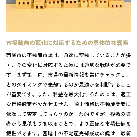
方法
西尾市で空き家売却をスムーズに進めるため
の具体的なステップ
売却準備から契約までのステップ
市場動向の変化に対応するための具体的な戦略
トラブルを未然に防ぐためのチェックリ
スト
西尾市の不動産市場は、急速に変動していることが多
く、その変化に対応するためには適切な戦略が必要で
売却活動の進行管理方法
す。まず第一に、市場の最新情報を常にチェックし、
売却後のフォローアップとその重要性
どのタイミングで売却するのが最適かを判断すること
買主との交渉を円滑に進めるコツ
が重要です。また、利益を最大化するためには、適正
スムーズな売却を実現するための総合ガ
な価格設定が欠かせません。適正価格は不動産業者に
イド
依頼して査定してもらうのが一般的ですが、複数の業
者から見積もりを取ることで、より正確な市場価値を
把握できます。西尾市の不動産売却成功の鍵は、最新