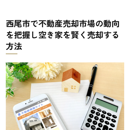
導く方法
市場動向の変化に対応するための具体的
西尾市で不動産売却市場の動向
な戦略
を把握し空き家を賢く売却する
過去の売却事例から学ぶ成功の秘訣
方法
プロの不動産業者に相談するメリット
長期的な市場予測とその活用法
西尾市における空き家売却のタイミングと方
法の重要性
売却タイミングの見極め方
季節ごとの売却傾向とその活用法
売却をスムーズに進める準備の重要性
市場価格の変動を予測する方法
売却時期による価格差を最大化するテク