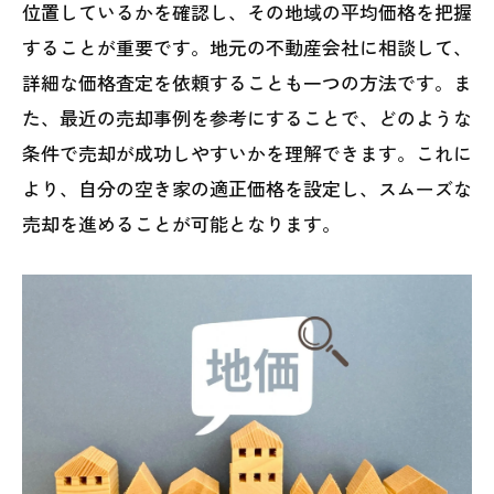
位置しているかを確認し、その地域の平均価格を把握
法
することが重要です。地元の不動産会社に相談して、
税務相談の重要性とその利用法
詳細な価格査定を依頼することも一つの方法です。ま
減税措置を活用するための具体的な方法
た、最近の売却事例を参考にすることで、どのような
売却後の税金対策と節税のポイント
条件で売却が成功しやすいかを理解できます。これに
より、自分の空き家の適正価格を設定し、スムーズな
西尾市の不動産業者を活用した空き家売却の
売却を進めることが可能となります。
成功事例
成功事例から学ぶベストプラクティス
不動産業者の選び方とそのポイント
プロのサポートがもたらすメリット
仲介業者とのコミュニケーション方法
成功事例に見る効果的な売却戦略
専門家のアドバイスを最大限に活用する