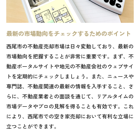
ニック
早期売却を実現するためのポイント
西尾市の不動産売却の流れと空き家の適切な
最新の市場動向をチェックするためのポイント
価格設定
西尾市の不動産売却市場は日々変動しており、最新の
売却プロセスのステップバイステップガ
市場動向を把握することが非常に重要です。まず、不
イド
動産ポータルサイトや地元の不動産会社のウェブサイ
空き家の適正価格を見つける方法
トを定期的にチェックしましょう。また、ニュースや
査定方法とその違いを理解する
専門誌、不動産関連の最新の情報を入手すること、さ
価格交渉のポイントと成功例
らに、不動産業者との面談を通じて、リアルタイムの
市場調査を効果的に行うための方法
市場データやプロの見解を得ることも有効です。これ
評価額と市場価格のギャップを埋めるテ
により、西尾市での空き家売却において有利な立場に
クニック
立つことができます。
西尾市で空き家を売却する際の法的手続きと