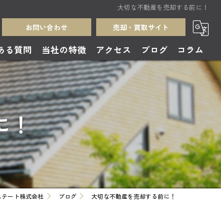
大切な不動産を売却する前に！
お問い合わせ
売却・買取サイト
ある質問
当社の特徴
アクセス
ブログ
コラム
売却
買取
に！
中古住宅
無料査定
土地
ステート株式会社
ブログ
大切な不動産を売却する前に！