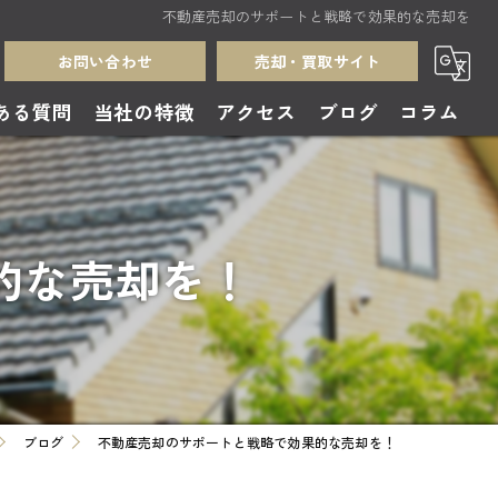
不動産売却のサポートと戦略で効果的な売却を
お問い合わせ
売却・買取サイト
ある質問
当社の特徴
アクセス
ブログ
コラム
売却
買取
的な売却を！
中古住宅
無料査定
土地
ブログ
不動産売却のサポートと戦略で効果的な売却を！