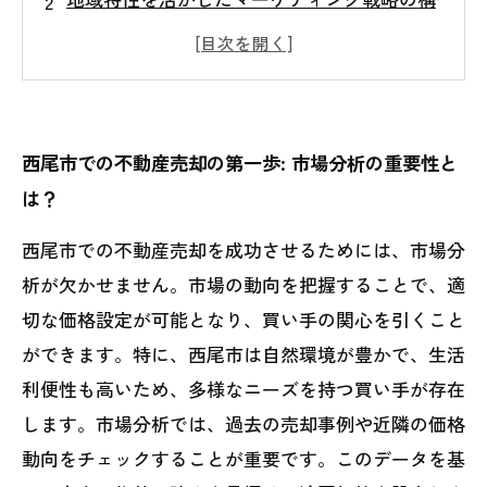
築
成功する価格設定のコツ: 相場を見極める方
法
内覧時のポイント: 買い手の心をつかむため
西尾市での不動産売却の第一歩: 市場分析の重要性と
に
は？
西尾市の魅力を最大限に引き出す不動産アピ
西尾市での不動産売却を成功させるためには、市場分
ール術
析が欠かせません。市場の動向を把握することで、適
実際の成功事例から学ぶ: 売却成功の秘訣
切な価格設定が可能となり、買い手の関心を引くこと
あなたの不動産売却を成功に導くための総ま
ができます。特に、西尾市は自然環境が豊かで、生活
とめ
利便性も高いため、多様なニーズを持つ買い手が存在
します。市場分析では、過去の売却事例や近隣の価格
動向をチェックすることが重要です。このデータを基