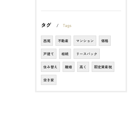
タグ
Tags
西尾
不動産
マンション
価格
戸建て
相続
リースバック
住み替え
離婚
高く
固定資産税
空き家