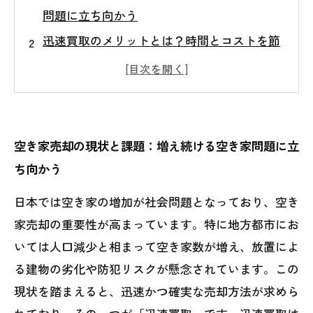
問題に立ち向かう
迅速買取のメリットとは？時間とコストを節
約する秘密
市場動向を読む！適切な価格設定で損を防ぐ
方法
信頼できる買取業者の選び方ガイド：見極め
空き家売却の現状と課題：増え続ける空き家問題に立
のポイント
ち向かう
空き家をスムーズに売却するためのステップ
日本では空き家の増加が社会問題となっており、空き
バイステップ
家売却の重要性が高まっています。特に地方都市にお
迅速買取で空き家売却を成功させた実例紹介
いては人口減少と相まって空き家数が増え、放置によ
まとめ：空き家売却で損しないための賢い迅
る建物の劣化や防犯リスクが懸念されています。この
速買取活用法
現状を踏まえると、迅速かつ確実な売却方法が求めら